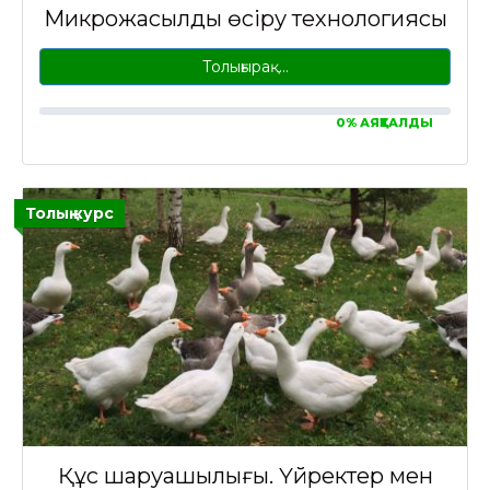
Микрожасылды өсіру технологиясы
Толығырақ…
0% АЯҚТАЛДЫ
Толық курс
Құс шаруашылығы. Үйректер мен