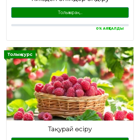
Толығырақ…
0% АЯҚТАЛДЫ
Толық курс
Таңқурай өсіру