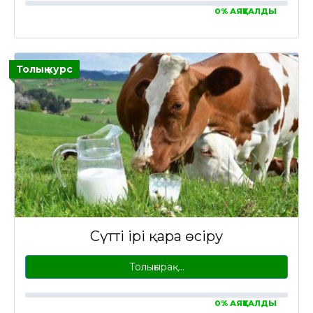
0% АЯҚТАЛДЫ
Толық курс
Сүтті ірі қара өсіру
Толығырақ…
0% АЯҚТАЛДЫ