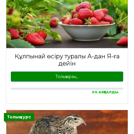
Құлпынай өсіру туралы А-дан Я-ға
дейін
Толығырақ…
0% АЯҚТАЛДЫ
Толық курс