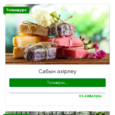
Толық курс
Сабын әзірлеу
Толығырақ …
0% АЯҚТАЛДЫ