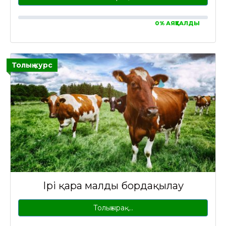
0% АЯҚТАЛДЫ
Толық курс
Ірі қара малды бордақылау
Толығырақ…