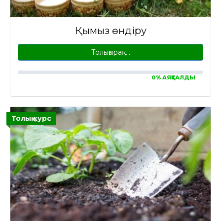
Қымыз өндіру
Толығырақ…
0% АЯҚТАЛДЫ
Толық курс