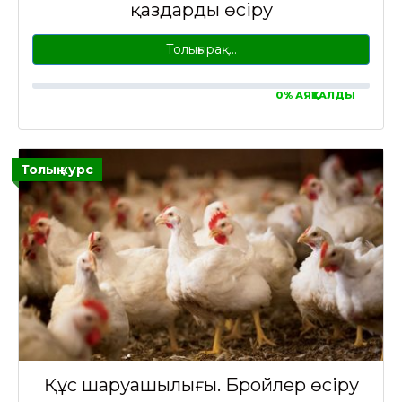
қаздарды өсіру
Толығырақ…
0% АЯҚТАЛДЫ
Толық курс
Құс шаруашылығы. Бройлер өсіру