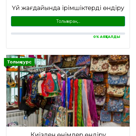
Үй жағдайында ірімшіктерді өндіру
Толығырақ…
0% АЯҚТАЛДЫ
Толық курс
Киізден өнімдер өндіру