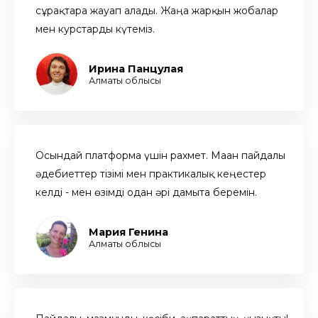
сұрақтарға жауап алады. Жаңа жарқын жобалар
мен курстарды күтеміз.
Ирина Панцулая
Алматы облысы
Осындай платформа үшін рахмет. Маған пайдалы
әдебиеттер тізімі мен практикалық кеңестер
келді - мен өзімді одан әрі дамыта беремін.
Мария Генина
Алматы облысы