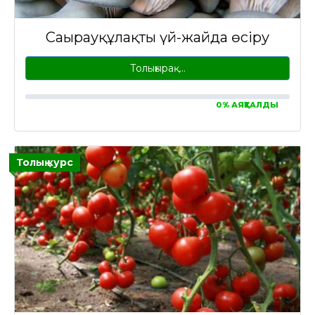
Саңырауқұлақты үй-жайда өсіру
Толығырақ…
0% АЯҚТАЛДЫ
Толық курс