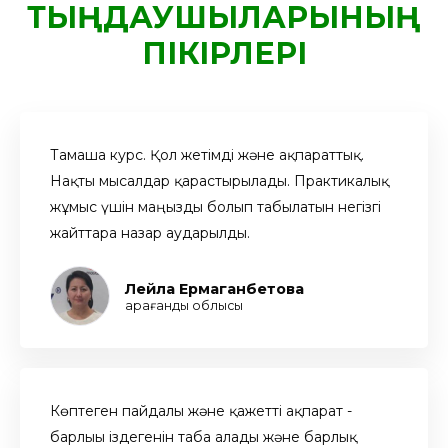
ТЫҢДАУШЫЛАРЫНЫҢ
ПІКІРЛЕРІ
Тамаша курс. Қол жетімді және ақпараттық.
Нақты мысалдар қарастырылады. Практикалық
жұмыс үшін маңызды болып табылатын негізгі
жайттарға назар аударылды.
Лейла Ермаганбетова
Қарағанды облысы
Көптеген пайдалы және қажетті ақпарат -
барлығы іздегенін таба алады және барлық