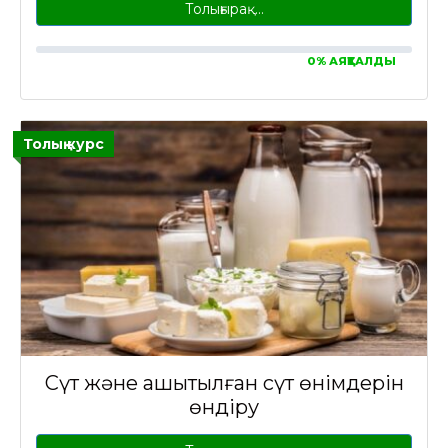
Толығырақ…
0% АЯҚТАЛДЫ
Толық курс
Сүт және ашытылған сүт өнімдерін
өндіру