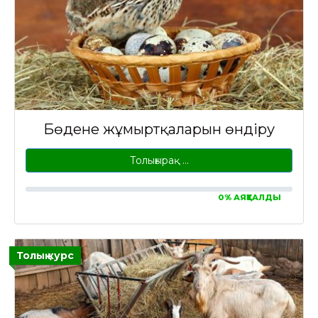
Бөдене жұмыртқаларын өндіру
Толығырақ …
0% АЯҚТАЛДЫ
Толық курс