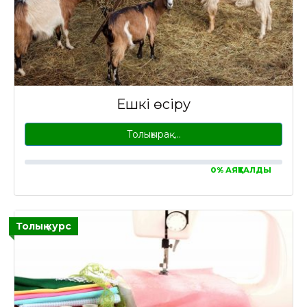
Ешкі өсіру
Толығырақ…
0% АЯҚТАЛДЫ
Толық курс