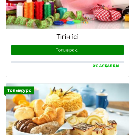
Тігін ісі
Толығырақ…
0% АЯҚТАЛДЫ
Толық курс