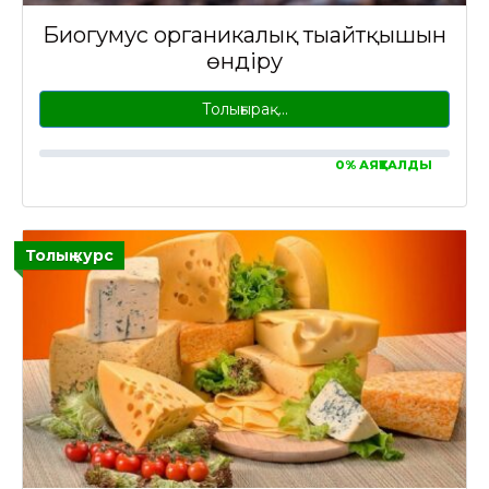
Биогумус органикалық тыңайтқышын
өндіру
Толығырақ…
0% АЯҚТАЛДЫ
Толық курс