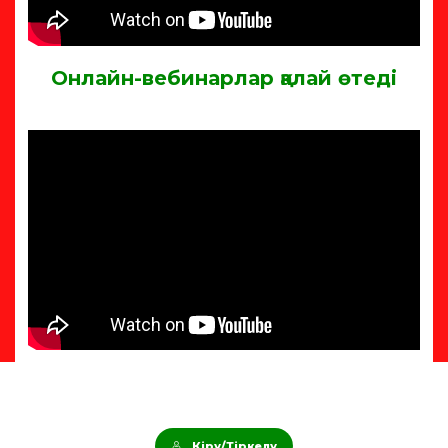
Онлайн-вебинарлар қалай өтеді
Кіру/Тіркелу