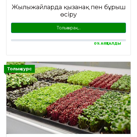
Жылыжайларда қызанақ пен бұрыш
өсіру
Толығырақ…
0% АЯҚТАЛДЫ
Толық курс