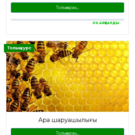
Толығырақ…
0% АЯҚТАЛДЫ
Толық курс
Ара шаруашылығы
Толығырақ…