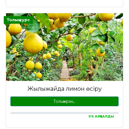
Толық курс
Жылыжайда лимон өсіру
Толығырақ…
0% АЯҚТАЛДЫ