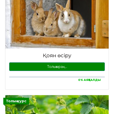
Қоян өсіру
Толығырақ…
0% АЯҚТАЛДЫ
Толық курс