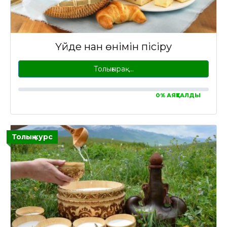
Үйде нан өнімін пісіру
Толығырақ…
0% АЯҚТАЛДЫ
Толық курс