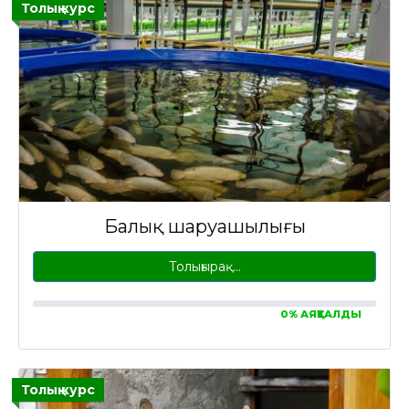
Толық курс
Балық шаруашылығы
Толығырақ…
0% АЯҚТАЛДЫ
Толық курс