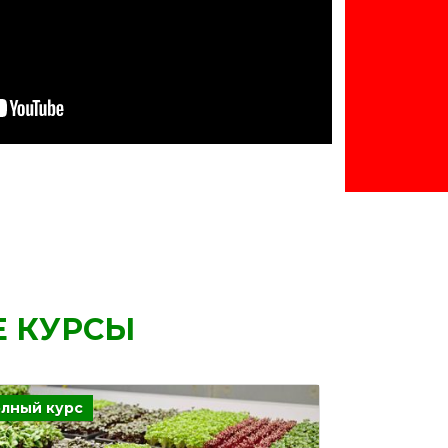
 КУРСЫ
лный курс