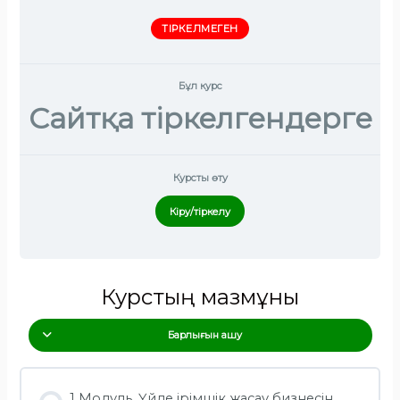
ТІРКЕЛМЕГЕН
Бұл курс
Сайтқа тіркелгендерге
Курсты өту
Кіру/тіркелу
Курстың мазмұны
Барлығын ашу
1 Модуль. Үйде ірімшік жасау бизнесін