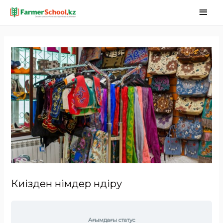
Киізден өнімдер өндіру
Ағымдағы статус