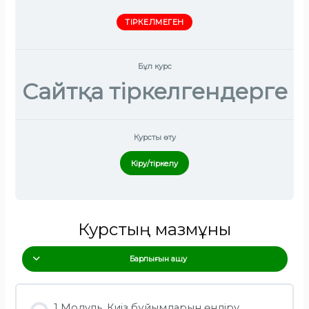
ТІРКЕЛМЕГЕН
Бұл курс
Сайтқа тіркелгендерге
Курсты өту
Кіру/тіркелу
Курстың мазмұны
Барлығын ашу
1 Модуль. Киіз бұйымдарын өндіру