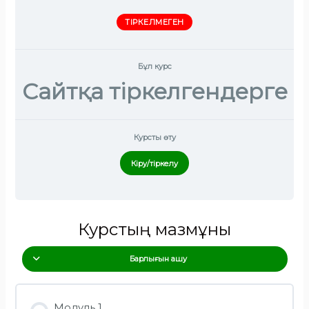
ТІРКЕЛМЕГЕН
Бұл курс
Сайтқа тіркелгендерге
Курсты өту
Кіру/тіркелу
Курстың мазмұны
Барлығын ашу
Модуль 1