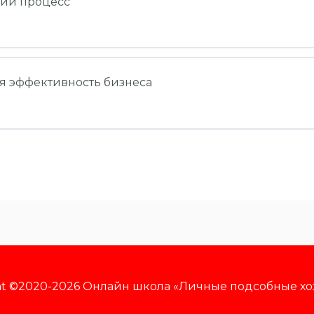
кий процесс
дство молочных и кисломолочных продукций
я эффективность бизнеса
нструкции для старта бизнеса
одство молочных и кисломолочных продукций
ский процесс Производство молочных и кисломолочных прод
одулю 1
одство молочных и кисломолочных продукций
ая эффективность бизнеса. Сбыт и хранение
одулю 2
ht ©2020-2026 Онлайн школа «Личные подсобные хо