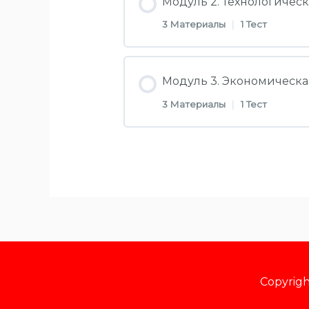
Модуль 2. Технологичес
3 Материалы
|
1 Тест
Видеоурок №1. Произво
Раздел Контент
Модуль 3. Экономическа
Лекция 1. Пошаговые и
3 Материалы
|
1 Тест
Видеоурок №2. Произв
Инфографика
Раздел Контент
Лекция 2. Технологиче
Тестовые вопросы по м
Видеоурок №3. Произв
Инфографика
Лекция 3. Экономическ
Тестовые вопросы по м
Copyrig
Инфографика