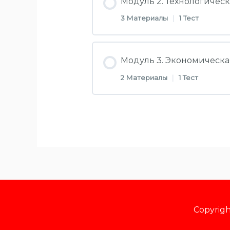
Модуль 2. Технологиче
3 Материалы
|
1 Тест
Видеоурок №1. Выращи
Раздел Контент
Модуль 3. Экономическа
Лекция 1. Пошаговые и
2 Материалы
|
1 Тест
Видеоурок №2. Выращи
Инфографика
Раздел Контент
Лекция 2. Технологиче
Тестовые вопросы по м
Лекция 3. Экономическ
Инфографика
Инфографика
Тестовые вопросы по м
Copyrig
Тестовые вопросы по м