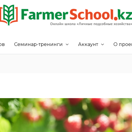
ов
Семинар-тренинги
Аккаунт
О прое