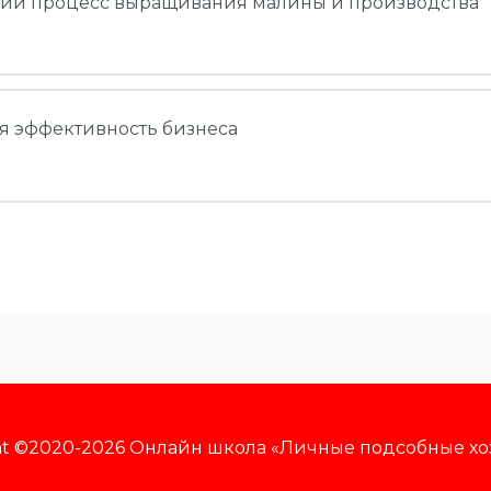
ский процесс выращивания малины и производства
вание малины
я эффективность бизнеса
нструкции для старта бизнеса
вание малины
ский процесс выращивания малины и производства
одулю 1
ая эффективность бизнеса. Сбыт и хранение
одулю 2
ht ©2020-2026 Онлайн школа «Личные подсобные хо
одулю 3