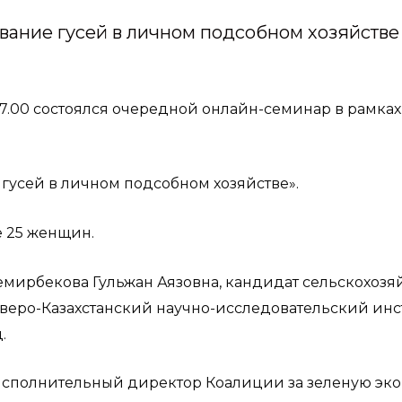
ание гусей в личном подсобном хозяйстве
n
о 17.00 состоялся очередной онлайн-семинар в рамка
гусей в личном подсобном хозяйстве».
е 25 женщин.
емирбекова Гульжан Аязовна, кандидат сельскохозя
еро-Казахстанский научно-исследовательский инсти
.
исполнительный директор Коалиции за зеленую эко