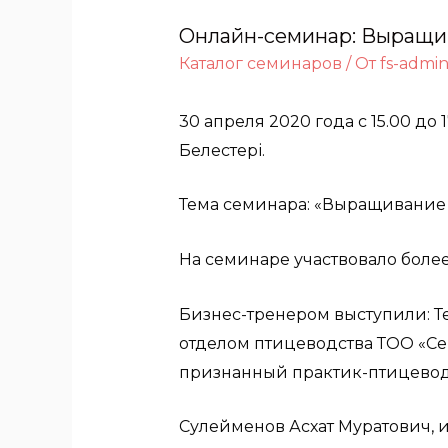
Онлайн-семинар: Выращив
Каталог семинаров
/ От
fs-admi
30 апреля 2020 года с 15.00 д
Белестері.
Тема семинара: «Выращивание 
На семинаре участвовало боле
Бизнес-тренером выступили: Т
отделом птицеводства ТОО «Сев
признанный практик-птицевод
Сулейменов Асхат Муратович, 