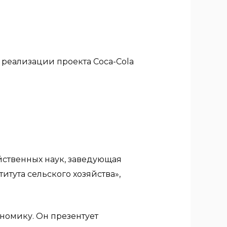
х реализации проекта Coca-Cola
йственных наук, заведующая
тута сельского хозяйства»,
номику. Он презентует